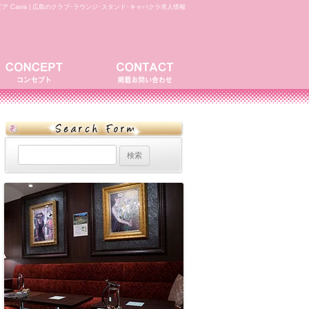
ア Cavia | 広島のクラブ･ラウンジ･スタンド･キャバクラ求人情報
検
索: