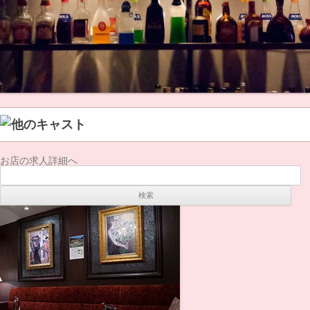
お店の求人詳細へ
検
索: