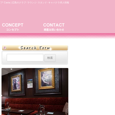
ア Cavia | 広島のクラブ･ラウンジ･スタンド･キャバクラ求人情報
検
索: