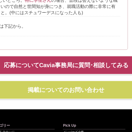
しいところ。
特に学生さん
の場合、普段は会えないような職
多いので自然と世間知が身につき、就職活動の際に非常に有
と。(中にはスチュワーデスになった人も)
人は下記から。
応募についてCavia事務局に質問･相談してみる
掲載についてのお問い合わせ
ゴリー
Pick Up
ブ･ラウンジ
メンバーズ小穂