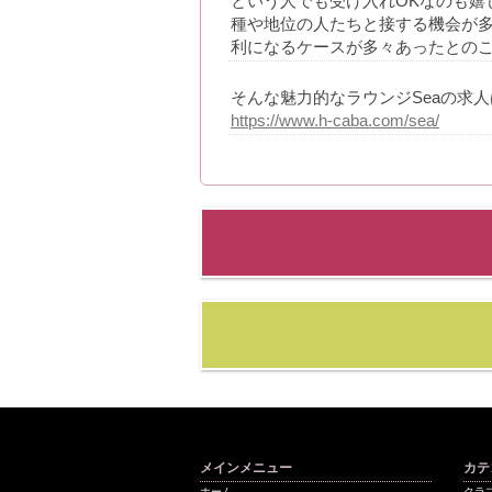
という人でも受け入れOKなのも嬉
種や地位の人たちと接する機会が
利になるケースが多々あったとのこ
そんな魅力的なラウンジSeaの求
https://www.h-caba.com/sea/
メインメニュー
カテ
ホーム
クラ