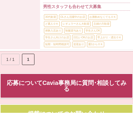
男性スタッフも合わせて大募集
30代歓迎
OLさん活躍中のお店
お酒飲めなくてもＯＫ
ど素人ＯＫ
レギュラーさん大歓迎
主婦の方歓迎
体験入店あり
制服貸与あり
学生さんOK
学生さん向けのお店
日払いOKのお店
早上がり・遅出ＯＫ
短期・短時間相談可
送迎あり
週1からＯＫ
1 / 1
1
応募についてCavia事務局に質問･相談してみ
る
掲載についてのお問い合わせ
@CaviaHiroshima からのツイート