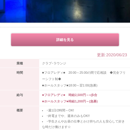
詳細を見る
更新:2020/06/23
業種
クラブ･ラウンジ
時間
■フロアレディ■ 20:00～25:00の間で応相談 ◆完全フリ
ーシフト制◆
■ホールスタッフ■18:00～翌1:00(急募)
給与
■フロアレディ■ 時給2,500円～+歩合
■ホールスタッフ■時給1,200円～(急募)
概要
･週1日/2時間～OK!
･終電までや、週末のみもOK!!
･学生さんやお昼の仕事とかけ持ちの人も安心して好き
な時だけ働けます☆