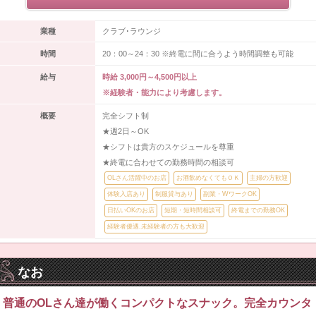
業種
クラブ･ラウンジ
時間
20：00～24：30 ※終電に間に合うよう時間調整も可能
給与
時給 3,000円～4,500円以上
※経験者・能力により考慮します。
概要
完全シフト制
★週2日～OK
★シフトは貴方のスケジュールを尊重
★終電に合わせての勤務時間の相談可
OLさん活躍中のお店
お酒飲めなくてもＯＫ
主婦の方歓迎
体験入店あり
制服貸与あり
副業・WワークOK
日払いOKのお店
短期・短時間相談可
終電までの勤務OK
経験者優遇.未経験者の方も大歓迎
なお
普通のOLさん達が働くコンパクトなスナック。完全カウンタ