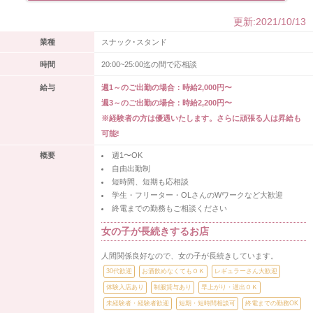
更新:2021/10/13
業種
スナック･スタンド
時間
20:00~25:00迄の間で応相談
給与
週1～のご出勤の場合：時給2,000円〜
週3～のご出勤の場合：時給2,200円〜
※経験者の方は優遇いたします。さらに頑張る人は昇給も
可能!
概要
週1〜OK
自由出勤制
短時間、短期も応相談
学生・フリーター・OLさんのWワークなど大歓迎
終電までの勤務もご相談ください
女の子が長続きするお店
人間関係良好なので、女の子が長続きしています。
30代歓迎
お酒飲めなくてもＯＫ
レギュラーさん大歓迎
体験入店あり
制服貸与あり
早上がり・遅出ＯＫ
未経験者・経験者歓迎
短期・短時間相談可
終電までの勤務OK