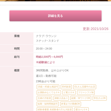
詳細を見る
更新:2021/10/26
業種
クラブ･ラウンジ
スナック･スタンド
時間
20:00～24:00
給与
時給2,500円～4,000円
※経験値により
概要
3時間勤務、はや上がりOK
週1日～勤務可能
23時あがり可能
18歳～40歳も相談可
30代歓迎
OLさん活躍中のお店
お酒飲めなくてもＯＫ
ど素人ＯＫ
フリーシフト制
主婦の方歓迎
体験入店あり
副業・WワークOK
学生さんOK
短期・短時間相談可
終電までの勤務OK
経験者優遇.未経験者の方も大歓迎
週1からＯＫ