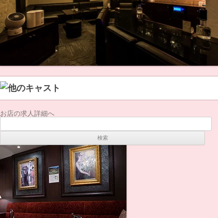
お店の求人詳細へ
検
索: