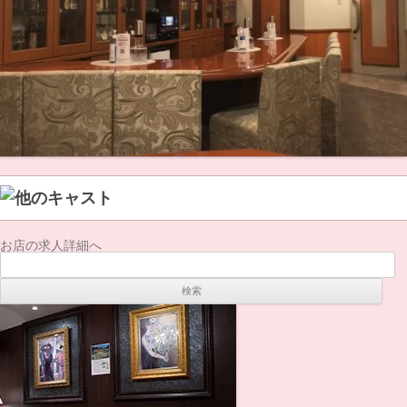
お店の求人詳細へ
検
索: