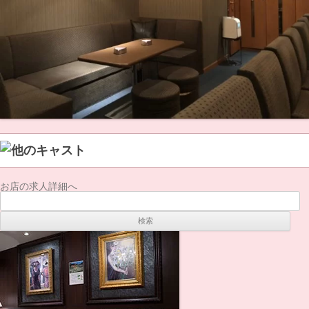
お店の求人詳細へ
検
索: