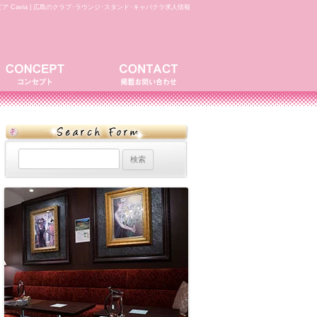
ア Cavia | 広島のクラブ･ラウンジ･スタンド･キャバクラ求人情報
検
索: