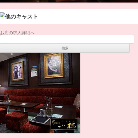
お店の求人詳細へ
検
索: